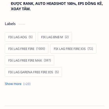
ĐƯỢC RANK, AUTO HEADSHOT 100%, EPS DÒNG KẺ,
XOAY TÂM.
Labels
FIX LAG AOG
FIX LAG BNB M
FIX LAG FREE FIRE
FIX LAG FREE FIRE IOS
FIX LAG FREE FIRE MAX
FIX LAG GARENA FREE FIRE IOS
FIX LAG LIÊN QUÂN MOBILE
Fixlagfreefire
FIXLAGLIENQUAN
HACK AOG
MOD APK FREE FIRE
MOD DATA FREE FIRE