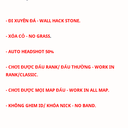
- ĐI XUYÊN ĐÁ - WALL HACK STONE.
- XÓA CỎ -
NO GRASS
.
- AUTO HEADSHOT 50%
- CHƠI ĐƯỢC ĐẤU RANK/ ĐẤU THƯỜNG - WORK IN
RANK/CLASSIC.
- CHƠI ĐƯỢC MỌI MAP ĐẤU - WORK IN ALL MAP.
- KHÔNG GHIM ID/ KHÓA NICK - NO BAND.