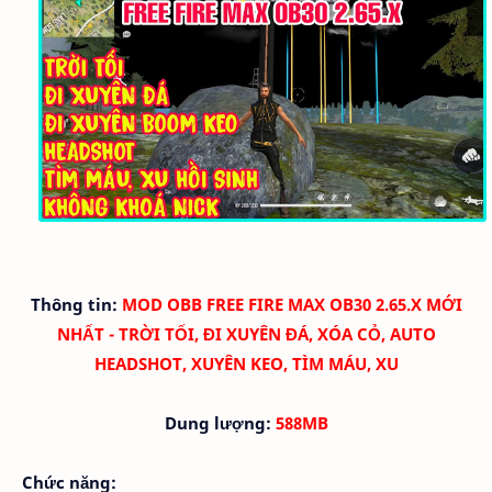
Thông tin:
MOD OBB FREE FIRE MAX OB30 2.65.X MỚI
NHẤT - TRỜI TỐI, ĐI XUYÊN ĐÁ, XÓA CỎ, AUTO
HEADSHOT, XUYÊN KEO, TÌM MÁU, XU
Dung lượng:
588MB
Chức năng: