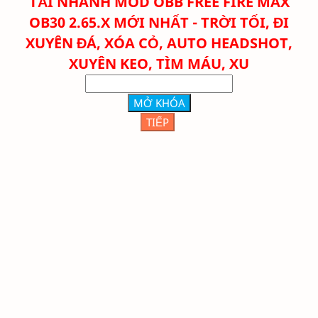
TẢI NHANH
MOD OBB FREE FIRE MAX
OB30 2.65.X MỚI NHẤT - TRỜI TỐI, ĐI
XUYÊN ĐÁ, XÓA CỎ, AUTO HEADSHOT,
XUYÊN KEO, TÌM MÁU, XU
MỞ KHÓA
TIẾP