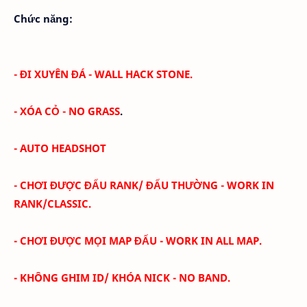
Chức năng:
- ĐI XUYÊN ĐÁ - WALL HACK STONE.
- XÓA CỎ -
NO GRASS
.
- AUTO HEADSHOT
- CHƠI ĐƯỢC ĐẤU RANK/ ĐẤU THƯỜNG - WORK IN
RANK/CLASSIC.
- CHƠI ĐƯỢC MỌI MAP ĐẤU - WORK IN ALL MAP.
- KHÔNG GHIM ID/ KHÓA NICK - NO BAND.