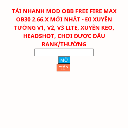
TẢI NHANH
MOD OBB FREE FIRE MAX
OB30 2.66.X MỚI NHẤT - ĐI XUYÊN
TƯỜNG V1, V2, V3 LITE, XUYÊN KEO,
HEADSHOT, CHƠI ĐƯỢC ĐẤU
RANK/THƯỜNG
MỞ
TIẾP