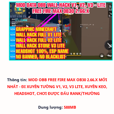
Thông tin:
MOD OBB FREE FIRE MAX OB30 2.66.X MỚI
NHẤT - ĐI XUYÊN TƯỜNG V1, V2, V3 LITE, XUYÊN KEO,
HEADSHOT, CHƠI ĐƯỢC ĐẤU RANK/THƯỜNG
Dung lượng:
588MB