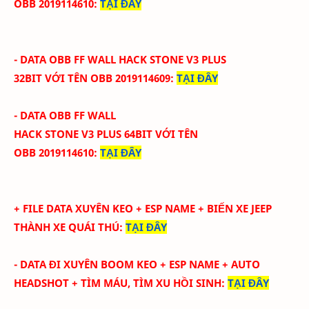
OBB
2019114610
:
TẠI ĐÂY
- DATA OBB FF WALL HACK STONE V3 PLUS
32BIT
VỚI
TÊN OBB 2
019114609
:
TẠI ĐÂY
- DATA OBB FF WALL
HACK
STONE
V3
PLUS
64BIT
VỚI
TÊN
OBB
2019114610
:
TẠI ĐÂY
+ FILE DATA XUYÊN KEO + ESP NAME + BIẾN XE JEEP
THÀNH XE QUÁI THÚ
:
TẠI ĐÂY
- DATA ĐI XUYÊN BOOM KEO + ESP NAME + AUTO
HEADSHOT + TÌM MÁU, TÌM XU HỒI SINH
:
TẠI ĐÂY