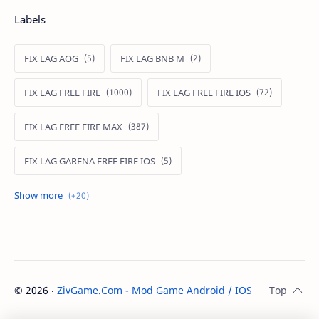
Labels
FIX LAG AOG
FIX LAG BNB M
FIX LAG FREE FIRE
FIX LAG FREE FIRE IOS
FIX LAG FREE FIRE MAX
FIX LAG GARENA FREE FIRE IOS
FIX LAG LIÊN QUÂN MOBILE
Fixlagfreefire
FIXLAGLIENQUAN
HACK AOG
MOD APK FREE FIRE
MOD DATA FREE FIRE
©
2026
‧
ZivGame.Com - Mod Game Android / IOS
. All rights re
MOD DATA PUBG
MOD FREE FIRE