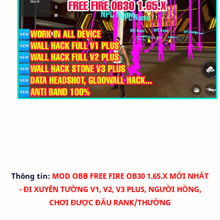
Thông tin:
MOD OBB FREE FIRE OB30 1.65.X MỚI NHẤT
- ĐI XUYÊN TƯỜNG V1, V2, V3 PLUS, NGƯỜI HỒNG,
CHƠI ĐƯỢC ĐẤU RANK/THƯỜNG