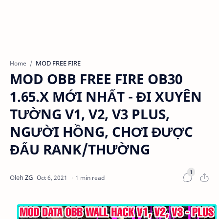
MOD FREE FIRE
Home
MOD OBB FREE FIRE OB30
1.65.X MỚI NHẤT - ĐI XUYÊN
TƯỜNG V1, V2, V3 PLUS,
NGƯỜI HỒNG, CHƠI ĐƯỢC
ĐẤU RANK/THƯỜNG
1 min read