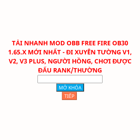
TẢI NHANH
MOD OBB FREE FIRE OB30
1.65.X MỚI NHẤT - ĐI XUYÊN TƯỜNG V1,
V2, V3 PLUS, NGƯỜI HỒNG, CHƠI ĐƯỢC
ĐẤU RANK/THƯỜNG
MỞ KHÓA
TIẾP