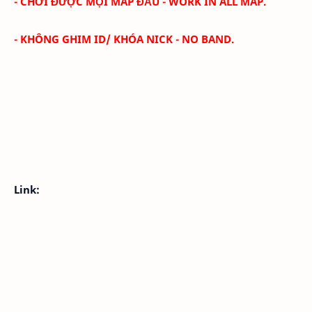
- CHƠI ĐƯỢC MỌI MAP ĐẤU - WORK IN ALL MAP.
- KHÔNG GHIM ID/ KHÓA NICK - NO BAND.
Link: