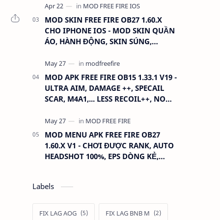
MOD SKIN FREE FIRE OB27 1.60.X
CHO IPHONE IOS - MOD SKIN QUẦN
ÁO, HÀNH ĐỘNG, SKIN SÚNG,
ANTENNA
MOD APK FREE FIRE OB15 1.33.1 V19 -
ULTRA AIM, DAMAGE ++, SPECAIL
SCAR, M4A1,... LESS RECOIL++, NO
GRASS...
MOD MENU APK FREE FIRE OB27
1.60.X V1 - CHƠI ĐƯỢC RANK, AUTO
HEADSHOT 100%, EPS DÒNG KẺ,
XOAY TÂM.
Labels
FIX LAG AOG
FIX LAG BNB M