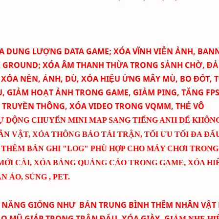
ĐA DUNG LƯỢNG DATA GAME; XÓA
VĨNH VIỄN
ẢNH
, BAN
CK GROUND; XÓA ÂM THANH THỪA TRONG SẢNH CHỜ, Đ
, XÓA NỀN, ẢNH, DÙ, XÓA HIỆU ỨNG MÂY MÙ, BO ĐỐT,
T
U, GIẢM HOẠT ẢNH TRONG GAME, GIẢM PING, TĂNG FPS
, TRUYỀN THÔNG, XÓA VIDEO TRONG VQMM, THẺ VÔ
Ự ĐỘNG CHUYỂN MINI MAP SANG TIẾNG ANH ĐỂ KHÔNG
ÂN VẬT, XÓA THÔNG BÁO TẢI TRẬN, TỐI ƯU TỐI ĐA ĐẤ
 THÊM BẢN GHI "LOG" PHÙ HỢP CHO MÁY CHƠI TRONG
MỚI CÀI
, XÓA BẢNG QUẢNG CÁO TRONG GAME, XÓA HI
 ÁO, SÚNG , PET.
 NĂNG GIỐNG NHƯ BẢN TRUNG BÌNH THÊM
NHÂN VẬT
LO MŨ GIÁP TRONG TRẬN ĐẤU, XÓA GIÀY, G
IẢM NHẸ HI