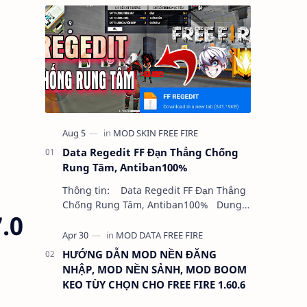
Data Regedit FF Đạn Thẳng Chống
Rung Tâm, Antiban100%
Thông tin: Data Regedit FF Đạn Thẳng
Chống Rung Tâm, Antiban100% Dung
.0
lượng: 5MB Chức năng: - NHƯ VIDEO -
KHÔNG BAND ID - KHÔNG GHIM…
HƯỚNG DẪN MOD NỀN ĐĂNG
NHẬP, MOD NỀN SẢNH, MOD BOOM
KEO TÙY CHỌN CHO FREE FIRE 1.60.6