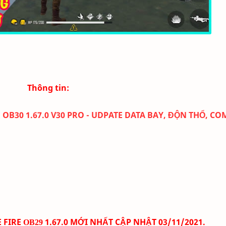
Thông tin:
 OB30 1.67.0 V30 PRO - UDPATE DATA BAY, ĐỘN THỔ, C
E FIRE
1.67.0
MỚI NHẤT CẬP NHẬT 03/11
/2021.
OB29