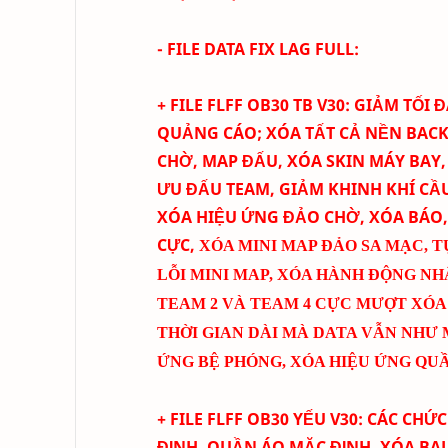
- FILE DATA FIX LAG FULL:
+ FILE FLFF
OB30
TB
V
30
:
GIẢM TỐI 
QUẢNG CÁO
; XÓA TẤT CẢ NỀN BA
CHỜ, MAP ĐẤU, XÓA SKIN MÁY BAY
ƯU ĐẤU TEAM
, GIẢM KHINH KHÍ CẦ
XÓA HIỆU ỨNG ĐẢO CHỜ, XÓA BÁO
CỰC
,
XÓA MINI MAP ĐẢO SA MẠC
,
T
LỖI MINI MAP
, XÓA HÀNH ĐỘNG NH
TEAM 2 VÀ TEAM 4 CỰC MƯỢT
XÓA
THỜI GIAN DÀI MÀ DATA VẪN NHƯ 
ỨNG BỆ PHÓNG, XÓA HIỆU ỨNG QUẦN
+ FILE FLFF
OB30
YẾU
V30
:
CÁC CHỨC
ĐỊNH, QUẦN ÁO MẶC ĐỊNH, XÓA BA