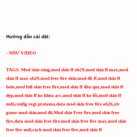
Hướng dẫn cài đặt:
- NHƯ VIDEO
TAGS:
Mod skin súng,mod skin ff ob29,mod skin ff max,mod
skin ff max ob29,mod free fire skin,mod đồ ff,mod skin ff
balo,mod full skin free fire,mod skin ff đầu quỷ,mod skin ff
đẹp,mod skin ff ko khóa acc,mod skin ff ko lỗi,mod skin ff
mới,config regi pratama,data mod skin free fire ob26,ziv
game mod skin,mod đồ,Mod skin Free fire,mod skin free
fire,data mod skin free fire,mod skin free fire max,mod skin
free fire mới,cách mod skin free fire,mod skin ff