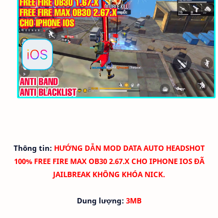
Thông tin:
HƯỚNG DẪN
MOD DATA AUTO HEADSHOT
100% FREE FIRE MAX OB30 2.67.X CHO IPHONE IOS ĐÃ
JAILBREAK KHÔNG KHÓA NICK.
Dung lượng:
3MB