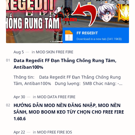
Data Regedit FF Đạn Thẳng Chống Rung Tâm,
Antiban100%
Thông tin: Data Regedit FF Đạn Thẳng Chống Rung
Tâm, Antiban100% Dung lượng: 5MB Chức năng: -
NHƯ VIDEO - KHÔNG BAND ID - KHÔNG GHIM…
HƯỚNG DẪN MOD NỀN ĐĂNG NHẬP, MOD NỀN
SẢNH, MOD BOOM KEO TÙY CHỌN CHO FREE FIRE
1.60.6