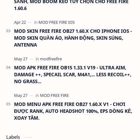
SẢNH, MOD BOOM KEO TÙY CHỌN CHO FREE FIRE
1.60.6
MOD SKIN FREE FIRE OB27 1.60.X CHO IPHONE IOS -
MOD SKIN QUẦN ÁO, HÀNH ĐỘNG, SKIN SÚNG,
ANTENNA
MOD APK FREE FIRE OB15 1.33.1 V19 - ULTRA AIM,
DAMAGE ++, SPECAIL SCAR, M4A1,... LESS RECOIL++,
NO GRASS...
MOD MENU APK FREE FIRE OB27 1.60.X V1 - CHƠI
ĐƯỢC RANK, AUTO HEADSHOT 100%, EPS DÒNG KẺ,
XOAY TÂM.
Labels