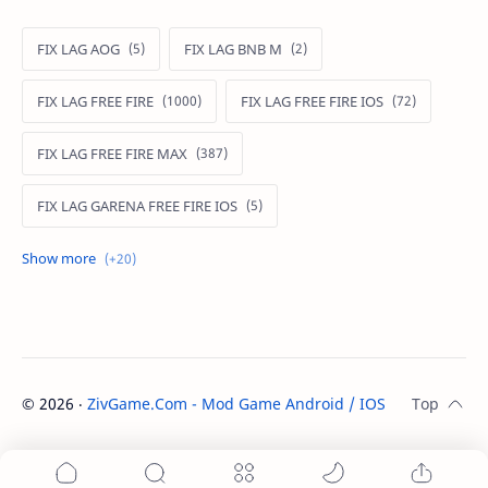
FIX LAG AOG
FIX LAG BNB M
FIX LAG FREE FIRE
FIX LAG FREE FIRE IOS
FIX LAG FREE FIRE MAX
FIX LAG GARENA FREE FIRE IOS
FIX LAG LIÊN QUÂN MOBILE
Fixlagfreefire
FIXLAGLIENQUAN
HACK AOG
MOD APK FREE FIRE
MOD DATA FREE FIRE
©
2026
‧
ZivGame.Com - Mod Game Android / IOS
. All rights re
MOD DATA PUBG
MOD FREE FIRE
MOD FREE FIRE IOS
MOD GAME MOBILE