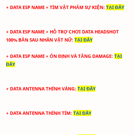
+ DATA ESP NAME + TÌM VẬT PHẨM SỰ KIỆN
:
TẠI ĐÂY
+ DATA ESP NAME + HỖ TRỢ CHƠI DATA HEADSHOT
100% BĂN SAU NHÂN VẬT NỮ
:
TẠI ĐÂY
+ DATA ESP NAME + ỔN ĐỊNH VÀ TĂNG DAMAGE
:
TẠI
ĐÂY
+ DATA ANTENNA THÍNH VÀNG
:
TẠI ĐÂY
+ DATA
ANTENNA THÍNH TÍM
:
TẠI ĐÂY