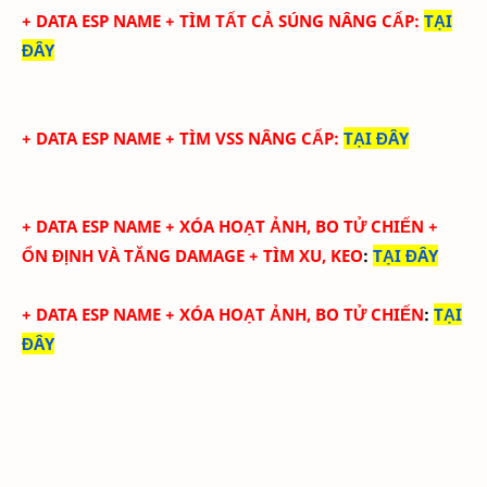
+ DATA ESP NAME + TÌM TẤT CẢ SÚNG NÂNG CẤP
:
TẠI
ĐÂY
+ DATA ESP NAME + TÌM VSS NÂNG CẤP
:
TẠI ĐÂY
+
DATA ESP NAME + XÓA HOẠT ẢNH, BO TỬ CHIẾN +
ỔN ĐỊNH VÀ TĂNG DAMAGE + TÌM XU, KEO
:
TẠI ĐÂY
+
DATA ESP NAME + XÓA HOẠT ẢNH, BO TỬ CHIẾN
:
TẠI
ĐÂY