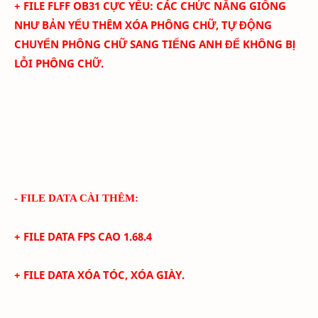
+ FILE FLFF
OB31
CỰC YẾU
: C
ÁC CHỨC NĂNG GIỐNG
NHƯ BẢN YẾU THÊM
XÓA PHÔNG CHỮ,
TỰ ĐỘNG
CHUYỂN PHÔNG CHỮ SANG TIẾNG ANH ĐỂ KHÔNG BỊ
LỖI PHÔNG CHỮ.
- FILE DATA CÀI THÊM:
+ FILE DATA FPS CAO
1.68.4
+
FILE DATA XÓA TÓC, XÓA GIÀY.