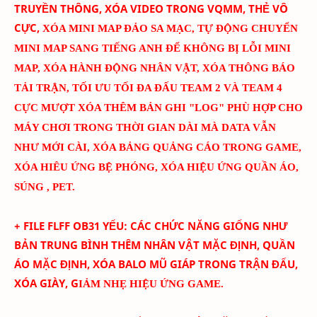
TRUYỀN THÔNG, XÓA VIDEO TRONG VQMM, THẺ VÔ
CỰC
,
XÓA MINI MAP ĐẢO SA MẠC
,
TỰ ĐỘNG CHUYỂN
MINI MAP SANG TIẾNG ANH ĐỂ KHÔNG BỊ LỖI MINI
MAP
, XÓA HÀNH ĐỘNG NHÂN VẬT, XÓA THÔNG BÁO
TẢI TRẬN, TỐI ƯU TỐI ĐA ĐẤU TEAM 2 VÀ TEAM 4
CỰC MƯỢT
XÓA THÊM BẢN GHI "LOG" PHÙ HỢP CHO
MÁY CHƠI TRONG THỜI GIAN DÀI MÀ DATA VẪN
NHƯ MỚI CÀI
, XÓA BẢNG QUẢNG CÁO TRONG GAME,
XÓA HIÊU ỨNG BỆ PHÓNG, XÓA HIỆU ỨNG QUẦN ÁO,
SÚNG , PET.
+ FILE FLFF
OB31
YẾU
:
CÁC CHỨC NĂNG GIỐNG NHƯ
BẢN TRUNG BÌNH THÊM
NHÂN VẬT MẶC ĐỊNH, QUẦN
ÁO MẶC ĐỊNH, XÓA BALO MŨ GIÁP TRONG TRẬN ĐẤU,
XÓA GIÀY, G
IẢM NHẸ HIỆU ỨNG GAME.