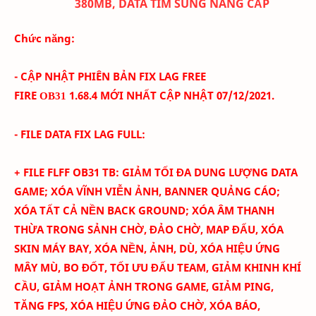
380MB, DATA TÌM SÚNG NÂNG CẤP
Chức năng:
- CẬP NHẬT PHIÊN BẢN FIX LAG FREE
FIRE
1.68.4
MỚI NHẤT CẬP NHẬT 07/12
/2021.
OB31
- FILE DATA FIX LAG FULL:
+ FILE FLFF
OB31
TB
:
GIẢM TỐI ĐA DUNG LƯỢNG DATA
GAME; XÓA
VĨNH VIỄN
ẢNH
, BANNER QUẢNG CÁO
;
XÓA TẤT CẢ NỀN BACK GROUND; XÓA ÂM THANH
THỪA TRONG SẢNH CHỜ, ĐẢO CHỜ, MAP ĐẤU, XÓA
SKIN MÁY BAY
, XÓA NỀN, ẢNH, DÙ, XÓA HIỆU ỨNG
MÂY MÙ, BO ĐỐT,
TỐI ƯU ĐẤU TEAM
, GIẢM KHINH KHÍ
CẦU, GIẢM HOẠT ẢNH TRONG GAME, GIẢM PING,
TĂNG FPS, XÓA HIỆU ỨNG ĐẢO CHỜ, XÓA BÁO,