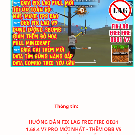
Thông tin:
HƯỚNG DẪN FIX LAG FREE FIRE OB31
1.68.4
V7 PRO MỚI NHẤT - THÊM OBB V5