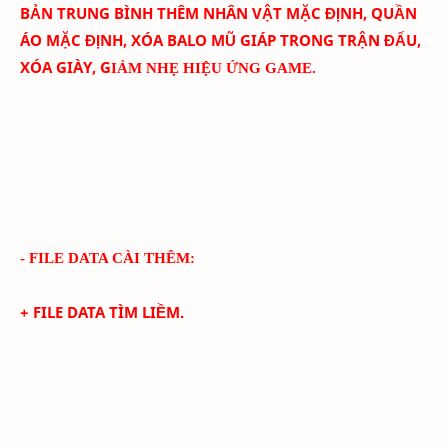
BẢN TRUNG BÌNH THÊM
NHÂN VẬT MẶC ĐỊNH, QUẦN
ÁO MẶC ĐỊNH, XÓA BALO MŨ GIÁP TRONG TRẬN ĐẤU,
XÓA GIÀY, G
IẢM NHẸ HIỆU ỨNG GAME.
- FILE DATA CÀI THÊM:
+ FILE DATA TÌM LIỀM.