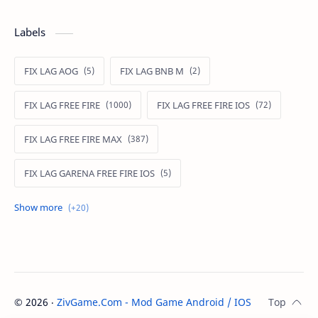
Labels
FIX LAG AOG
FIX LAG BNB M
FIX LAG FREE FIRE
FIX LAG FREE FIRE IOS
FIX LAG FREE FIRE MAX
FIX LAG GARENA FREE FIRE IOS
FIX LAG LIÊN QUÂN MOBILE
Fixlagfreefire
FIXLAGLIENQUAN
HACK AOG
MOD APK FREE FIRE
MOD DATA FREE FIRE
©
2026
‧
ZivGame.Com - Mod Game Android / IOS
. All rights re
MOD DATA PUBG
MOD FREE FIRE