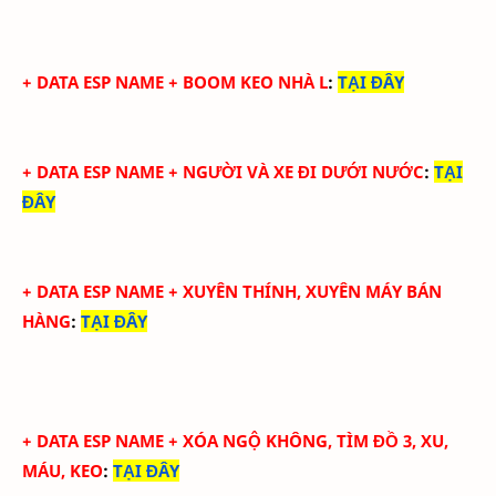
+
DATA ESP NAME + BOOM KEO NHÀ L
:
TẠI ĐÂY
+
DATA ESP NAME + NGƯỜI VÀ XE ĐI DƯỚI NƯỚC
:
TẠI
ĐÂY
+
DATA ESP NAME + XUYÊN THÍNH, XUYÊN MÁY BÁN
HÀNG
:
TẠI ĐÂY
+
DATA ESP NAME + XÓA NGỘ KHÔNG, TÌM ĐỒ 3, XU,
MÁU, KEO
:
TẠI ĐÂY