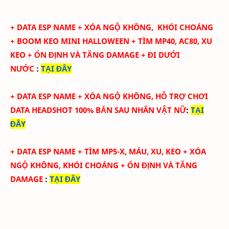
+
DATA ESP NAME + XÓA NGỘ KHÔNG,
KHÓI CHOÁNG
+
BOOM KEO MINI HALLOWEEN + TÌM MP40, AC80, XU
KEO + ỔN ĐỊNH VÀ TĂNG DAMAGE + ĐI DƯỚI
NƯỚC
:
TẠI ĐÂY
+
DATA ESP NAME + XÓA NGỘ KHÔNG, HỖ TRỢ CHƠI
DATA HEADSHOT 100% BẮN SAU NHÂN VẬT NỮ
:
TẠI
ĐÂY
+
DATA ESP NAME + TÌM MP5-X, MÁU, XU, KEO + XÓA
NGỘ KHÔNG, KHÓI CHOÁNG + ỔN ĐỊNH VÀ TĂNG
DAMAGE
:
TẠI ĐÂY