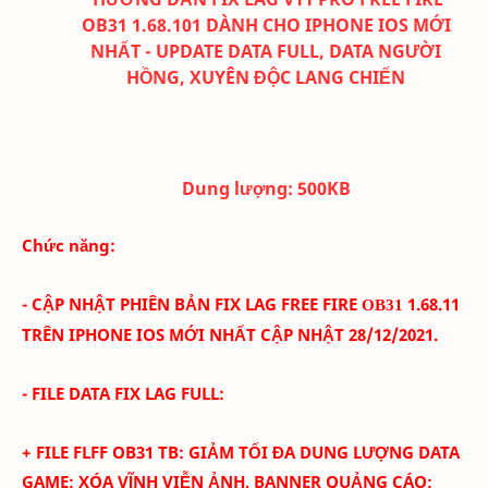
OB31 1.68.101 DÀNH CHO IPHONE IOS MỚI
NHẤT - UPDATE DATA FULL, DATA NGƯỜI
HỒNG, XUYÊN ĐỘC LANG CHIẾN
Dung lượng:
500K
B
Chức năng:
- CẬP NHẬT PHIÊN BẢN FIX LAG FREE FIRE
1
.68.11
OB31
TRÊN IPHONE IOS
MỚI NHẤT CẬP NHẬT 28/12
/2021.
- FILE DATA FIX LAG FULL:
+ FILE FLFF
OB31
TB
:
GIẢM TỐI ĐA DUNG LƯỢNG DATA
GAME; XÓA
VĨNH VIỄN
ẢNH
, BANNER QUẢNG CÁO
;