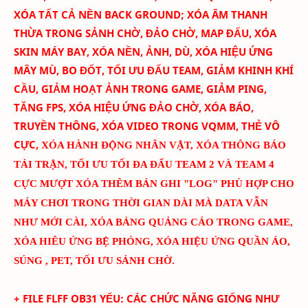
XÓA TẤT CẢ NỀN BACK GROUND; XÓA ÂM THANH
THỪA TRONG SẢNH CHỜ, ĐẢO CHỜ, MAP ĐẤU, XÓA
SKIN MÁY BAY
, XÓA NỀN, ẢNH, DÙ, XÓA HIỆU ỨNG
MÂY MÙ, BO ĐỐT,
TỐI ƯU ĐẤU TEAM
, GIẢM KHINH KHÍ
CẦU, GIẢM HOẠT ẢNH TRONG GAME, GIẢM PING,
TĂNG FPS, XÓA HIỆU ỨNG ĐẢO CHỜ, XÓA BÁO,
TRUYỀN THÔNG, XÓA VIDEO TRONG VQMM, THẺ VÔ
CỰC
,
XÓA HÀNH ĐỘNG NHÂN VẬT, XÓA THÔNG BÁO
TẢI TRẬN, TỐI ƯU TỐI ĐA ĐẤU TEAM 2 VÀ TEAM 4
CỰC MƯỢT
XÓA THÊM BẢN GHI "LOG" PHÙ HỢP CHO
MÁY CHƠI TRONG THỜI GIAN DÀI MÀ DATA VẪN
NHƯ MỚI CÀI
, XÓA BẢNG QUẢNG CÁO TRONG GAME,
XÓA HIÊU ỨNG BỆ PHÓNG, XÓA HIỆU ỨNG QUẦN ÁO,
SÚNG , PET, TỐI ƯU SẢNH CHỜ.
+ FILE FLFF
OB31 YẾU
:
CÁC CHỨC NĂNG GIỐNG NHƯ