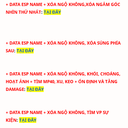
+
DATA ESP NAME + XÓA NGỘ KHÔNG,XÓA NGẮM GÓC
NHÌN THỨ NHẤT
:
TẠI ĐÂY
+
DATA ESP NAME + XÓA NGỘ KHÔNG, XÓA SÚNG PHÍA
SAU
:
TẠI ĐÂY
+
DATA ESP NAME + XÓA NGỘ KHÔNG, KHÓI, CHOÁNG,
HOẠT ẢNH + TÌM MP40, XU, KEO + ỔN ĐỊNH VÀ TĂNG
DAMAGE
:
TẠI ĐÂY
+
DATA ESP NAME + XÓA NGỘ KHÔNG, TÌM VP SỰ
KIỆN
:
TẠI ĐÂY