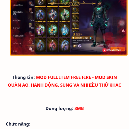
Thông tin:
MOD FULL ITEM FREE FIRE - MOD SKIN
QUẦN ÁO, HÀNH ĐỘNG, SÚNG VÀ NHHIỀU THỨ KHÁC
Dung lượng:
3MB
Chức năng: