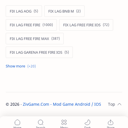
FIX LAG AOG
FIX LAG BNB M
FIX LAG FREE FIRE
FIX LAG FREE FIRE IOS
FIX LAG FREE FIRE MAX
FIX LAG GARENA FREE FIRE IOS
FIX LAG LIÊN QUÂN MOBILE
Fixlagfreefire
FIXLAGLIENQUAN
HACK AOG
MOD APK FREE FIRE
MOD DATA FREE FIRE
©
2026
‧
ZivGame.Com - Mod Game Android / IOS
. All rights re
MOD DATA PUBG
MOD FREE FIRE
MOD FREE FIRE IOS
MOD GAME MOBILE