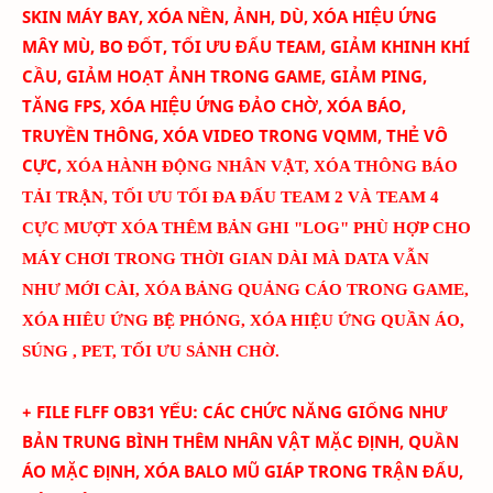
SKIN MÁY BAY
, XÓA NỀN, ẢNH, DÙ, XÓA HIỆU ỨNG
MÂY MÙ, BO ĐỐT,
TỐI ƯU ĐẤU TEAM
, GIẢM KHINH KHÍ
CẦU, GIẢM HOẠT ẢNH TRONG GAME, GIẢM PING,
TĂNG FPS, XÓA HIỆU ỨNG ĐẢO CHỜ, XÓA BÁO,
TRUYỀN THÔNG, XÓA VIDEO TRONG VQMM, THẺ VÔ
CỰC
,
XÓA HÀNH ĐỘNG NHÂN VẬT, XÓA THÔNG BÁO
TẢI TRẬN, TỐI ƯU TỐI ĐA ĐẤU TEAM 2 VÀ TEAM 4
CỰC MƯỢT
XÓA THÊM BẢN GHI "LOG" PHÙ HỢP CHO
MÁY CHƠI TRONG THỜI GIAN DÀI MÀ DATA VẪN
NHƯ MỚI CÀI
, XÓA BẢNG QUẢNG CÁO TRONG GAME,
XÓA HIÊU ỨNG BỆ PHÓNG, XÓA HIỆU ỨNG QUẦN ÁO,
SÚNG , PET, TỐI ƯU SẢNH CHỜ.
+ FILE FLFF
OB31 YẾU
:
CÁC CHỨC NĂNG GIỐNG NHƯ
BẢN TRUNG BÌNH THÊM
NHÂN VẬT MẶC ĐỊNH, QUẦN
ÁO MẶC ĐỊNH, XÓA BALO MŨ GIÁP TRONG TRẬN ĐẤU,