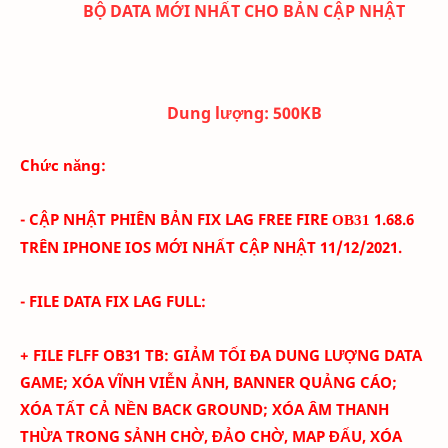
BỘ DATA MỚI NHẤT CHO BẢN CẬP NHẬT
Dung lượng:
500K
B
Chức năng:
- CẬP NHẬT PHIÊN BẢN FIX LAG FREE FIRE
1
.68.6
OB31
TRÊN IPHONE IOS
MỚI NHẤT CẬP NHẬT 11/12
/2021.
- FILE DATA FIX LAG FULL:
+ FILE FLFF
OB31
TB
:
GIẢM TỐI ĐA DUNG LƯỢNG DATA
GAME; XÓA
VĨNH VIỄN
ẢNH
, BANNER QUẢNG CÁO
;
XÓA TẤT CẢ NỀN BACK GROUND; XÓA ÂM THANH
THỪA TRONG SẢNH CHỜ, ĐẢO CHỜ, MAP ĐẤU, XÓA