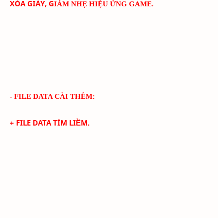
XÓA GIÀY, G
IẢM NHẸ HIỆU ỨNG GAME.
- FILE DATA CÀI THÊM:
+ FILE DATA TÌM LIỀM.