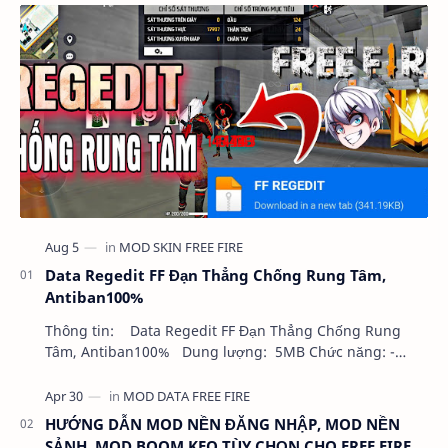
Data Regedit FF Đạn Thẳng Chống Rung Tâm,
Antiban100%
Thông tin: Data Regedit FF Đạn Thẳng Chống Rung
Tâm, Antiban100% Dung lượng: 5MB Chức năng: -
NHƯ VIDEO - KHÔNG BAND ID - KHÔNG GHIM…
HƯỚNG DẪN MOD NỀN ĐĂNG NHẬP, MOD NỀN
SẢNH, MOD BOOM KEO TÙY CHỌN CHO FREE FIRE