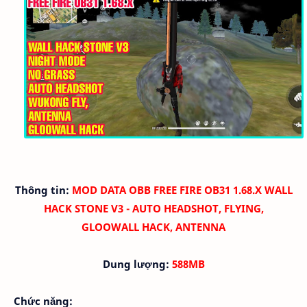
Thông tin:
MOD DATA OBB FREE FIRE OB31 1.68.X WALL
HACK STONE V3 - AUTO HEADSHOT, FLYING,
GLOOWALL HACK, ANTENNA
Dung lượng:
588MB
Chức năng: