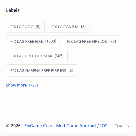
Labels
FIX LAG AOG
FIX LAG BNB M
FIX LAG FREE FIRE
FIX LAG FREE FIRE IOS
FIX LAG FREE FIRE MAX
FIX LAG GARENA FREE FIRE IOS
FIX LAG LIÊN QUÂN MOBILE
Fixlagfreefire
FIXLAGLIENQUAN
HACK AOG
MOD APK FREE FIRE
MOD DATA FREE FIRE
©
2026
‧
ZivGame.Com - Mod Game Android / IOS
. All rights re
MOD DATA PUBG
MOD FREE FIRE