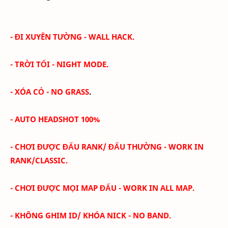
- ĐI XUYÊN TƯỜNG - WALL HACK.
- TRỜI TỐI -
NIGHT MODE
.
- XÓA CỎ -
NO GRASS
.
- AUTO HEADSHOT 100%
- CHƠI ĐƯỢC ĐẤU RANK/ ĐẤU THƯỜNG - WORK IN
RANK/CLASSIC.
- CHƠI ĐƯỢC MỌI MAP ĐẤU - WORK IN ALL MAP.
- KHÔNG GHIM ID/ KHÓA NICK - NO BAND.