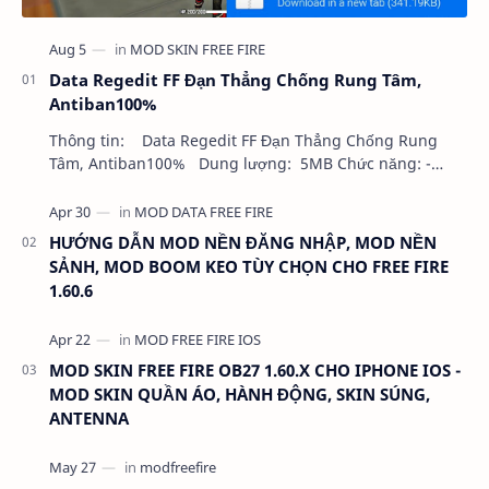
Data Regedit FF Đạn Thẳng Chống Rung Tâm,
Antiban100%
Thông tin: Data Regedit FF Đạn Thẳng Chống Rung
Tâm, Antiban100% Dung lượng: 5MB Chức năng: -
NHƯ VIDEO - KHÔNG BAND ID - KHÔNG GHIM…
HƯỚNG DẪN MOD NỀN ĐĂNG NHẬP, MOD NỀN
SẢNH, MOD BOOM KEO TÙY CHỌN CHO FREE FIRE
1.60.6
MOD SKIN FREE FIRE OB27 1.60.X CHO IPHONE IOS -
MOD SKIN QUẦN ÁO, HÀNH ĐỘNG, SKIN SÚNG,
ANTENNA