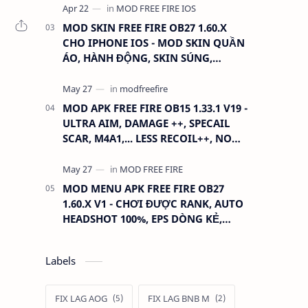
MOD SKIN FREE FIRE OB27 1.60.X
CHO IPHONE IOS - MOD SKIN QUẦN
ÁO, HÀNH ĐỘNG, SKIN SÚNG,
ANTENNA
MOD APK FREE FIRE OB15 1.33.1 V19 -
ULTRA AIM, DAMAGE ++, SPECAIL
SCAR, M4A1,... LESS RECOIL++, NO
GRASS...
MOD MENU APK FREE FIRE OB27
1.60.X V1 - CHƠI ĐƯỢC RANK, AUTO
HEADSHOT 100%, EPS DÒNG KẺ,
XOAY TÂM.
Labels
FIX LAG AOG
FIX LAG BNB M