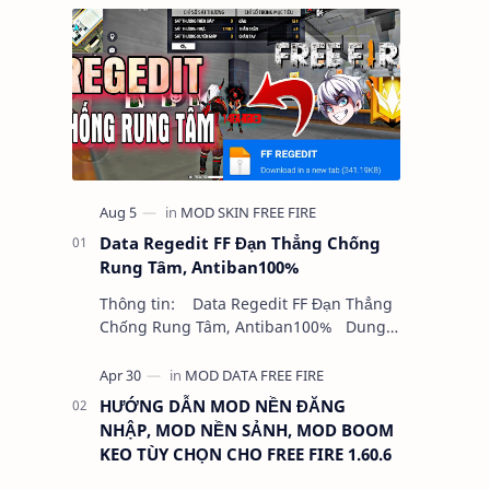
Data Regedit FF Đạn Thẳng Chống
Rung Tâm, Antiban100%
Thông tin: Data Regedit FF Đạn Thẳng
Chống Rung Tâm, Antiban100% Dung
lượng: 5MB Chức năng: - NHƯ VIDEO -
KHÔNG BAND ID - KHÔNG GHIM…
HƯỚNG DẪN MOD NỀN ĐĂNG
NHẬP, MOD NỀN SẢNH, MOD BOOM
KEO TÙY CHỌN CHO FREE FIRE 1.60.6