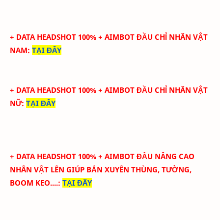
+ DATA HEADSHOT 100% + AIMBOT ĐẦU CHỈ NHÂN VẬT
NAM
:
TẠI ĐÂY
+ DATA HEADSHOT 100% + AIMBOT ĐẦU CHỈ NHÂN VẬT
NỮ
:
TẠI ĐÂY
+ DATA HEADSHOT
100
%
+ AIMBOT ĐẦU
NÂNG CAO
NHÂN VẬT LÊN GIÚP BẮN XUYÊN THÙNG, TƯỜNG,
BOOM KEO....
:
TẠI ĐÂY