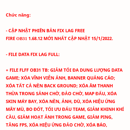
Chức năng:
- CẬP NHẬT PHIÊN BẢN FIX LAG FREE
FIRE
1.68.12
MỚI NHẤT CẬP NHẬT 15/1
/2022.
OB31
- FILE DATA FIX LAG FULL:
+ FILE FLFF
OB31
TB
:
GIẢM TỐI ĐA DUNG LƯỢNG DATA
GAME; XÓA
VĨNH VIỄN
ẢNH
, BANNER QUẢNG CÁO
;
XÓA TẤT CẢ NỀN BACK GROUND; XÓA ÂM THANH
THỪA TRONG SẢNH CHỜ, ĐẢO CHỜ, MAP ĐẤU, XÓA
SKIN MÁY BAY
, XÓA NỀN, ẢNH, DÙ, XÓA HIỆU ỨNG
MÂY MÙ, BO ĐỐT,
TỐI ƯU ĐẤU TEAM
, GIẢM KHINH KHÍ
CẦU, GIẢM HOẠT ẢNH TRONG GAME, GIẢM PING,
TĂNG FPS, XÓA HIỆU ỨNG ĐẢO CHỜ, XÓA BÁO,