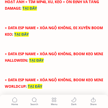
HOẠT ẢNH + TÌM MP40, XU, KEO + ỔN ĐỊNH VÀ TĂNG
DAMAGE
:
TẠI ĐÂY
+
DATA ESP NAME + XÓA NGỘ KHÔNG, ĐI XUYÊN BOOM
KEO
:
TẠI ĐÂY
+
DATA ESP NAME + XÓA NGỘ KHÔNG, BOOM KEO MINI
HALLOWEEN
:
TẠI ĐÂY
+
DATA ESP NAME + XÓA NGỘ KHÔNG,
BOOM KEO MINI
WORLDCUP
:
TẠI ĐÂY
+
DATA ESP NAME + XÓA NGỘ KHÔNG,TÌM VẬT PHẨM
SỰ KIỆN
:
TẠI ĐÂY