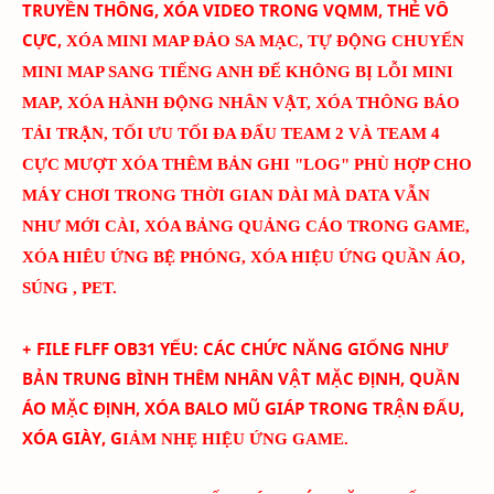
TRUYỀN THÔNG, XÓA VIDEO TRONG VQMM, THẺ VÔ
CỰC
,
XÓA MINI MAP ĐẢO SA MẠC
,
TỰ ĐỘNG CHUYỂN
MINI MAP SANG TIẾNG ANH ĐỂ KHÔNG BỊ LỖI MINI
MAP
, XÓA HÀNH ĐỘNG NHÂN VẬT, XÓA THÔNG BÁO
TẢI TRẬN, TỐI ƯU TỐI ĐA ĐẤU TEAM 2 VÀ TEAM 4
CỰC MƯỢT
XÓA THÊM BẢN GHI "LOG" PHÙ HỢP CHO
MÁY CHƠI TRONG THỜI GIAN DÀI MÀ DATA VẪN
NHƯ MỚI CÀI
, XÓA BẢNG QUẢNG CÁO TRONG GAME,
XÓA HIÊU ỨNG BỆ PHÓNG, XÓA HIỆU ỨNG QUẦN ÁO,
SÚNG , PET.
+ FILE FLFF
OB31
YẾU
:
CÁC CHỨC NĂNG GIỐNG NHƯ
BẢN TRUNG BÌNH THÊM
NHÂN VẬT MẶC ĐỊNH, QUẦN
ÁO MẶC ĐỊNH, XÓA BALO MŨ GIÁP TRONG TRẬN ĐẤU,
XÓA GIÀY, G
IẢM NHẸ HIỆU ỨNG GAME.