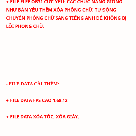
+ FILE FLFF
OB31
CỰC YẾU
: C
ÁC CHỨC NĂNG GIỐNG
NHƯ BẢN YẾU THÊM
XÓA PHÔNG CHỮ,
TỰ ĐỘNG
CHUYỂN PHÔNG CHỮ SANG TIẾNG ANH ĐỂ KHÔNG BỊ
LỖI PHÔNG CHỮ.
- FILE DATA CÀI THÊM:
+ FILE DATA FPS CAO
1.68.12
+
FILE DATA XÓA TÓC, XÓA GIÀY.