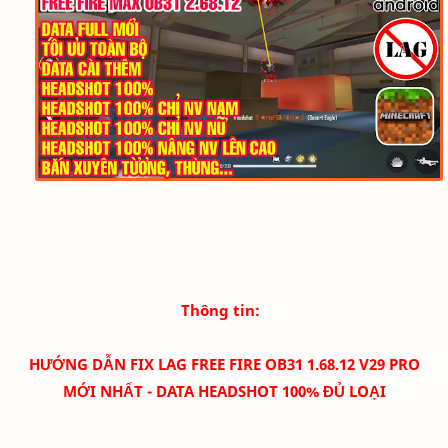
Thông tin:
HƯỚNG DẪN FIX LAG FREE FIRE OB31 1.68.12 V29 PRO
MỚI NHẤT - DATA HEADSHOT 100% ĐỦ LOẠI