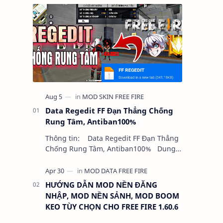
Data Regedit FF Đạn Thẳng Chống
Rung Tâm, Antiban100%
Thông tin: Data Regedit FF Đạn Thẳng
Chống Rung Tâm, Antiban100% Dung
lượng: 5MB Chức năng: - NHƯ VIDEO -
KHÔNG BAND ID - KHÔNG GHIM…
HƯỚNG DẪN MOD NỀN ĐĂNG
NHẬP, MOD NỀN SẢNH, MOD BOOM
KEO TÙY CHỌN CHO FREE FIRE 1.60.6