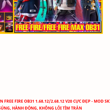
REE FIRE OB31 1.68.12/2.68.12 V20 CỰC ĐẸP - MOD SK
SÚNG, HÀNH ĐỘNG, KHÔNG LỖI TÌM TRẬN