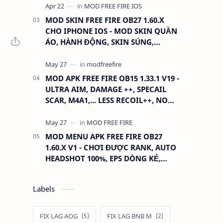
MOD SKIN FREE FIRE OB27 1.60.X
CHO IPHONE IOS - MOD SKIN QUẦN
ÁO, HÀNH ĐỘNG, SKIN SÚNG,
ANTENNA
MOD APK FREE FIRE OB15 1.33.1 V19 -
ULTRA AIM, DAMAGE ++, SPECAIL
SCAR, M4A1,... LESS RECOIL++, NO
GRASS...
MOD MENU APK FREE FIRE OB27
1.60.X V1 - CHƠI ĐƯỢC RANK, AUTO
HEADSHOT 100%, EPS DÒNG KẺ,
XOAY TÂM.
Labels
FIX LAG AOG
FIX LAG BNB M