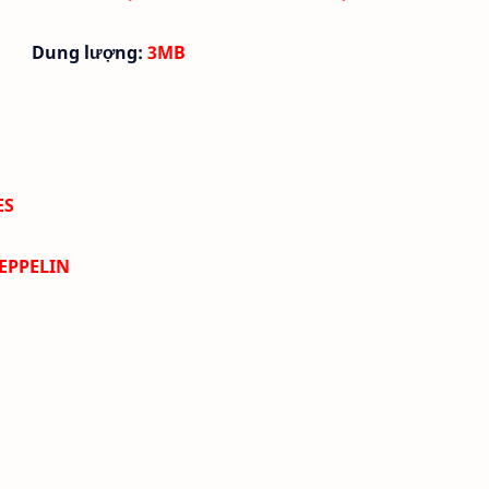
Dung lượng:
3MB
ES
ZEPPELIN