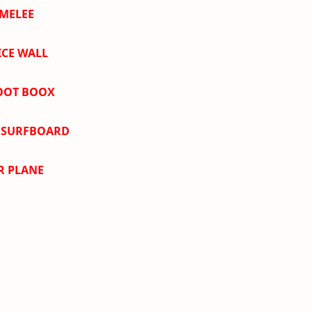
 MELEE
ICE WALL
LOOT BOOX
N SURFBOARD
R PLANE