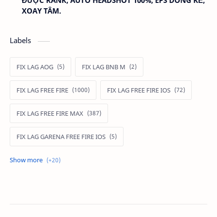
ĐƯỢC RANK, AUTO HEADSHOT 100%, EPS DÒNG KẺ,
XOAY TÂM.
Labels
FIX LAG AOG
FIX LAG BNB M
FIX LAG FREE FIRE
FIX LAG FREE FIRE IOS
FIX LAG FREE FIRE MAX
FIX LAG GARENA FREE FIRE IOS
FIX LAG LIÊN QUÂN MOBILE
Fixlagfreefire
FIXLAGLIENQUAN
HACK AOG
MOD APK FREE FIRE
MOD DATA FREE FIRE