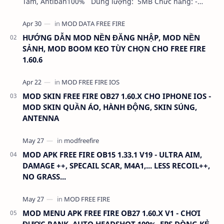
Tâm, Antiban100% Dung lượng: 5MB Chức năng: -
NHƯ VIDEO - KHÔNG BAND ID - KHÔNG GHIM…
HƯỚNG DẪN MOD NỀN ĐĂNG NHẬP, MOD NỀN
SẢNH, MOD BOOM KEO TÙY CHỌN CHO FREE FIRE
1.60.6
MOD SKIN FREE FIRE OB27 1.60.X CHO IPHONE IOS -
MOD SKIN QUẦN ÁO, HÀNH ĐỘNG, SKIN SÚNG,
ANTENNA
MOD APK FREE FIRE OB15 1.33.1 V19 - ULTRA AIM,
DAMAGE ++, SPECAIL SCAR, M4A1,... LESS RECOIL++,
NO GRASS...
MOD MENU APK FREE FIRE OB27 1.60.X V1 - CHƠI