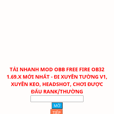
TẢI NHANH
MOD OBB FREE FIRE OB32
1.69.X MỚI NHẤT - ĐI XUYÊN TƯỜNG V1,
XUYÊN KEO, HEADSHOT, CHƠI ĐƯỢC
ĐẤU RANK/THƯỜNG
MỞ
TIẾP