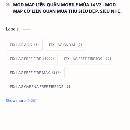
MOD MAP LIÊN QUÂN MOBILE MÙA 14 V2 - MOD
MAP CỜ LIÊN QUÂN MÙA THU SIÊU ĐẸP, SIÊU NHẸ.
Labels
FIX LAG AOG
FIX LAG BNB M
FIX LAG FREE FIRE
FIX LAG FREE FIRE IOS
FIX LAG FREE FIRE MAX
FIX LAG GARENA FREE FIRE IOS
FIX LAG LIÊN QUÂN MOBILE
Fixlagfreefire
FIXLAGLIENQUAN
HACK AOG
MOD APK FREE FIRE
MOD DATA FREE FIRE