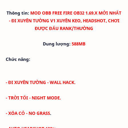
Thông tin:
MOD OBB FREE FIRE OB32 1.69.X MỚI NHẤT
- ĐI XUYÊN TƯỜNG V1 XUYÊN KEO, HEADSHOT, CHƠI
ĐƯỢC ĐẤU RANK/THƯỜNG
Dung lượng:
588MB
Chức năng:
- ĐI XUYÊN TƯỜNG - WALL HACK.
- TRỜI TỐI -
NIGHT MODE
.
- XÓA CỎ -
NO GRASS
.