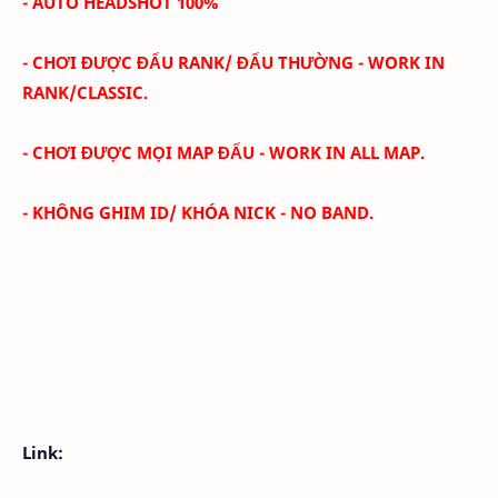
- AUTO HEADSHOT 100%
- CHƠI ĐƯỢC ĐẤU RANK/ ĐẤU THƯỜNG - WORK IN
RANK/CLASSIC.
- CHƠI ĐƯỢC MỌI MAP ĐẤU - WORK IN ALL MAP.
- KHÔNG GHIM ID/ KHÓA NICK - NO BAND.
Link: