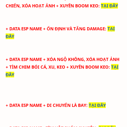
CHIẾN, XÓA HOẠT ẢNH + XUYÊN BOOM KEO:
TẠI ĐÂY
+ DATA ESP NAME + ỔN ĐỊNH VÀ TĂNG DAMAGE
:
TẠI
ĐÂY
+ DATA ESP NAME +
XÓA NGỘ KHÔNG, XÓA HOẠT ẢNH
+ TÌM CHIM BÓI CÁ, XU, KEO + XUYÊN BOOM KEO:
TẠI
ĐÂY
+ DATA ESP NAME + DI CHUYỂN LÀ BAY
:
TẠI ĐÂY