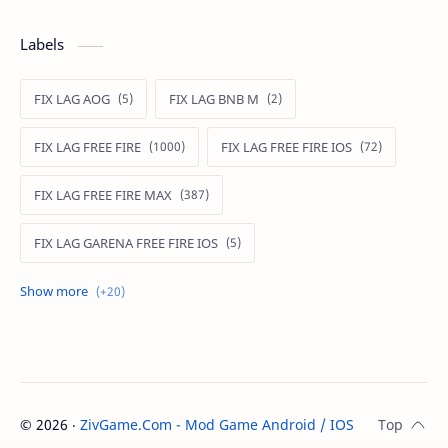
Labels
FIX LAG AOG
FIX LAG BNB M
FIX LAG FREE FIRE
FIX LAG FREE FIRE IOS
FIX LAG FREE FIRE MAX
FIX LAG GARENA FREE FIRE IOS
FIX LAG LIÊN QUÂN MOBILE
Fixlagfreefire
FIXLAGLIENQUAN
HACK AOG
MOD APK FREE FIRE
MOD DATA FREE FIRE
©
2026
‧
ZivGame.Com - Mod Game Android / IOS
. All rights re
MOD DATA PUBG
MOD FREE FIRE