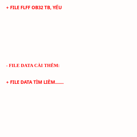
+ FILE FLFF
OB32
TB, YẾU
- FILE DATA CÀI THÊM:
+ FILE DATA TÌM LIỀM.......