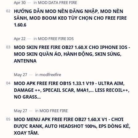
HƯỚNG DẪN MOD NỀN ĐĂNG NHẬP, MOD NỀN
SẢNH, MOD BOOM KEO TÙY CHỌN CHO FREE FIRE
1.60.6
MOD SKIN FREE FIRE OB27 1.60.X CHO IPHONE IOS -
MOD SKIN QUẦN ÁO, HÀNH ĐỘNG, SKIN SÚNG,
ANTENNA
MOD APK FREE FIRE OB15 1.33.1 V19 - ULTRA AIM,
DAMAGE ++, SPECAIL SCAR, M4A1,... LESS RECOIL++,
NO GRASS...
MOD MENU APK FREE FIRE OB27 1.60.X V1 - CHƠI
ĐƯỢC RANK, AUTO HEADSHOT 100%, EPS DÒNG KẺ,
XOAY TÂM.