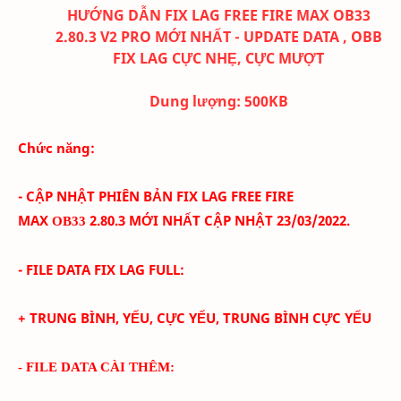
HƯỚNG DẪN FIX LAG FREE FIRE MAX OB33
2.80.3 V2 PRO MỚI NHẤT - UPDATE DATA , OBB
FIX LAG CỰC NHẸ, CỰC MƯỢT
Dung lượng:
500K
B
Chức năng:
- CẬP NHẬT PHIÊN BẢN FIX LAG FREE FIRE
MAX
2.80.3
MỚI NHẤT CẬP NHẬT 23/03
/2022.
OB33
- FILE DATA FIX LAG FULL:
+ TRUNG BÌNH, YẾU, CỰC YẾU, TRUNG BÌNH CỰC YẾU
- FILE DATA CÀI THÊM: