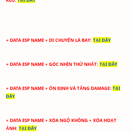
+ DATA ESP NAME + DI CHUYỂN LÀ BAY
:
TẠI ĐÂY
+ DATA ESP NAME + GÓC NHÌN THỨ NHẤT
:
TẠI ĐÂY
+ DATA ESP NAME + ỔN ĐỊNH VÀ TĂNG DAMAGE
:
TẠI
ĐÂY
+ DATA ESP NAME + XÓA NGỘ KHÔNG + XÓA HOẠT
ẢNH
:
TẠI ĐÂY