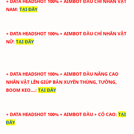
+ DATA HEADSHOT 100% + AIMBOT ĐẦU CHỈ NHÂN VẬT
NAM
:
TẠI ĐÂY
+ DATA HEADSHOT 100% + AIMBOT ĐẦU CHỈ NHÂN VẬT
NỮ
:
TẠI ĐÂY
+ DATA HEADSHOT
100
%
+ AIMBOT ĐẦU
NÂNG CAO
NHÂN VẬT LÊN GIÚP BẮN XUYÊN THÙNG, TƯỜNG,
BOOM KEO....
:
TẠI ĐÂY
+ DATA HEADSHOT
100
%
+ AIMBOT ĐẦU + CỔ CAO
:
TẠI
ĐÂY