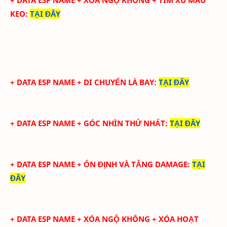
KEO
:
TẠI ĐÂY
+ DATA ESP NAME + DI CHUYỂN LÀ BAY
:
TẠI ĐÂY
+ DATA ESP NAME + GÓC NHÌN THỨ NHẤT
:
TẠI ĐÂY
+ DATA ESP NAME + ỔN ĐỊNH VÀ TĂNG DAMAGE
:
TẠI
ĐÂY
+ DATA ESP NAME + XÓA NGỘ KHÔNG + XÓA HOẠT