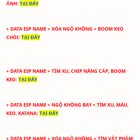
ẢNH
:
TẠI ĐÂY
+ DATA ESP NAME + XÓA NGỘ KHÔNG + BOOM KEO
CHÒI
:
TẠI ĐÂY
+ DATA ESP NAME + TÌM XU, CHIP NÂNG CẤP, BOOM
KEO
:
TẠI ĐÂY
+
DATA ESP NAME + NGỘ KHÔNG BAY + TÌM XU, MÁU,
KEO, KATANA
:
TẠI ĐÂY
+ DATA ESP NAME + XÓA NGỘ KHÔNG + TÌM VẬT PHẨM