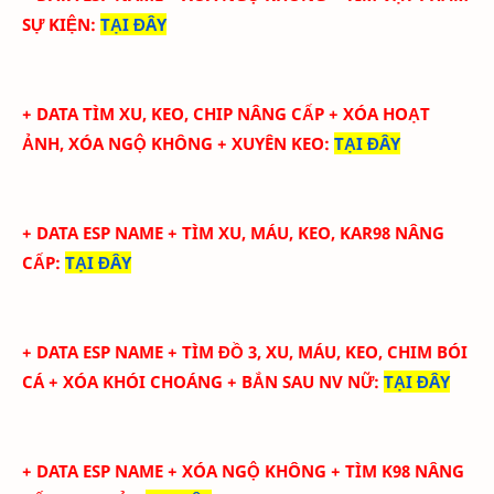
SỰ KIỆN
:
TẠI ĐÂY
+
DATA TÌM XU, KEO, CHIP NÂNG CẤP + XÓA HOẠT
ẢNH, XÓA NGỘ KHÔNG + XUYÊN KEO
:
TẠI ĐÂY
+
DATA ESP NAME + TÌM XU, MÁU, KEO, KAR98 NÂNG
CẤP
:
TẠI ĐÂY
+
DATA ESP NAME + TÌM ĐỒ 3, XU, MÁU, KEO, CHIM BÓI
CÁ + XÓA KHÓI CHOÁNG + BẮN SAU NV NỮ
:
TẠI ĐÂY
+ DATA ESP NAME + XÓA NGỘ KHÔNG + TÌM K98 NÂNG