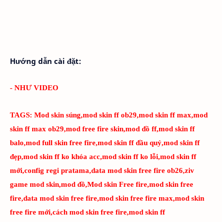
Hướng dẫn cài đặt:
- NHƯ VIDEO
TAGS:
Mod skin súng,mod skin ff ob29,mod skin ff max,mod
skin ff max ob29,mod free fire skin,mod đồ ff,mod skin ff
balo,mod full skin free fire,mod skin ff đầu quỷ,mod skin ff
đẹp,mod skin ff ko khóa acc,mod skin ff ko lỗi,mod skin ff
mới,config regi pratama,data mod skin free fire ob26,ziv
game mod skin,mod đồ,Mod skin Free fire,mod skin free
fire,data mod skin free fire,mod skin free fire max,mod skin
free fire mới,cách mod skin free fire,mod skin ff