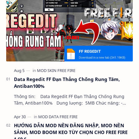
Data Regedit FF Đạn Thẳng Chống Rung Tâm,
Antiban100%
Thông tin: Data Regedit FF Đạn Thẳng Chống Rung
Tâm, Antiban100% Dung lượng: 5MB Chức năng: -
NHƯ VIDEO - KHÔNG BAND ID - KHÔNG GHIM…
HƯỚNG DẪN MOD NỀN ĐĂNG NHẬP, MOD NỀN
SẢNH, MOD BOOM KEO TÙY CHỌN CHO FREE FIRE