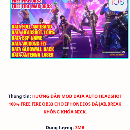
Thông tin:
HƯỚNG DẪN
MOD DATA AUTO HEADSHOT
100% FREE FIRE OB33 CHO IPHONE IOS ĐÃ JAILBREAK
KHÔNG KHÓA NICK.
Dung lượng:
3MB