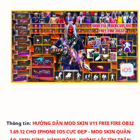
Thông tin:
HƯỚNG DẪN MOD SKIN V11 FREE FIRE OB32
1.69.12 CHO IPHONE IOS CỰC ĐẸP - MOD SKIN QUẦN
ÁO, SKIN SÚNG, HÀNH ĐỘNG, KHÔNG LỖI TÌM TRẬN