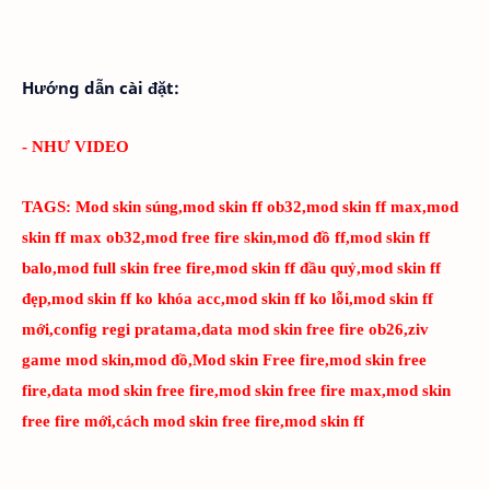
Hướng dẫn cài đặt:
- NHƯ VIDEO
TAGS:
Mod skin súng,mod skin ff ob32,mod skin ff max,mod
skin ff max ob32,mod free fire skin,mod đồ ff,mod skin ff
balo,mod full skin free fire,mod skin ff đầu quỷ,mod skin ff
đẹp,mod skin ff ko khóa acc,mod skin ff ko lỗi,mod skin ff
mới,config regi pratama,data mod skin free fire ob26,ziv
game mod skin,mod đồ,Mod skin Free fire,mod skin free
fire,data mod skin free fire,mod skin free fire max,mod skin
free fire mới,cách mod skin free fire,mod skin ff