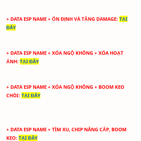
+ DATA ESP NAME + ỔN ĐỊNH VÀ TĂNG DAMAGE
:
TẠI
ĐÂY
+ DATA ESP NAME + XÓA NGỘ KHÔNG + XÓA HOẠT
ẢNH
:
TẠI ĐÂY
+ DATA ESP NAME + XÓA NGỘ KHÔNG + BOOM KEO
CHÒI
:
TẠI ĐÂY
+ DATA ESP NAME + TÌM XU, CHIP NÂNG CẤP, BOOM
KEO
:
TẠI ĐÂY