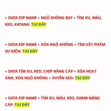
+
DATA ESP NAME + NGỘ KHÔNG BAY + TÌM XU, MÁU,
KEO, KATANA
:
TẠI ĐÂY
+ DATA ESP NAME + XÓA NGỘ KHÔNG + TÌM VẬT PHẨM
SỰ KIỆN
:
TẠI ĐÂY
+
DATA TÌM XU, KEO, CHIP NÂNG CẤP + XÓA HOẠT
ẢNH, XÓA NGỘ KHÔNG + XUYÊN KEO
:
TẠI ĐÂY
+
DATA ESP NAME + TÌM XU, MÁU, KEO, KAR98 NÂNG
CẤP
:
TẠI ĐÂY