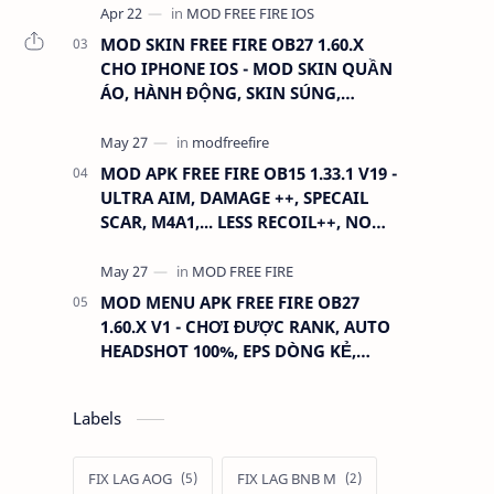
MOD SKIN FREE FIRE OB27 1.60.X
CHO IPHONE IOS - MOD SKIN QUẦN
ÁO, HÀNH ĐỘNG, SKIN SÚNG,
ANTENNA
MOD APK FREE FIRE OB15 1.33.1 V19 -
ULTRA AIM, DAMAGE ++, SPECAIL
SCAR, M4A1,... LESS RECOIL++, NO
GRASS...
MOD MENU APK FREE FIRE OB27
1.60.X V1 - CHƠI ĐƯỢC RANK, AUTO
HEADSHOT 100%, EPS DÒNG KẺ,
XOAY TÂM.
Labels
FIX LAG AOG
FIX LAG BNB M