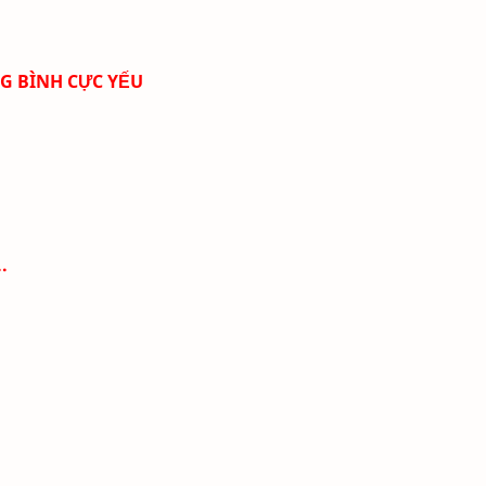
NG BÌNH CỰC YẾU
.