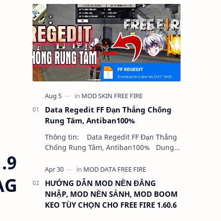
Data Regedit FF Đạn Thẳng Chống
Rung Tâm, Antiban100%
Thông tin: Data Regedit FF Đạn Thẳng
Chống Rung Tâm, Antiban100% Dung
.9
lượng: 5MB Chức năng: - NHƯ VIDEO -
KHÔNG BAND ID - KHÔNG GHIM…
AG
HƯỚNG DẪN MOD NỀN ĐĂNG
NHẬP, MOD NỀN SẢNH, MOD BOOM
KEO TÙY CHỌN CHO FREE FIRE 1.60.6