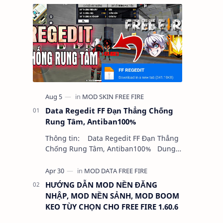
Data Regedit FF Đạn Thẳng Chống
Rung Tâm, Antiban100%
Thông tin: Data Regedit FF Đạn Thẳng
Chống Rung Tâm, Antiban100% Dung
lượng: 5MB Chức năng: - NHƯ VIDEO -
KHÔNG BAND ID - KHÔNG GHIM…
HƯỚNG DẪN MOD NỀN ĐĂNG
NHẬP, MOD NỀN SẢNH, MOD BOOM
KEO TÙY CHỌN CHO FREE FIRE 1.60.6