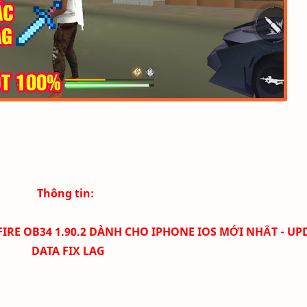
Thông tin:
IRE OB34 1.90.2 DÀNH CHO IPHONE IOS MỚI NHẤT - UP
DATA FIX LAG