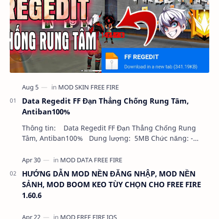
Data Regedit FF Đạn Thẳng Chống Rung Tâm,
Antiban100%
Thông tin: Data Regedit FF Đạn Thẳng Chống Rung
Tâm, Antiban100% Dung lượng: 5MB Chức năng: -
NHƯ VIDEO - KHÔNG BAND ID - KHÔNG GHIM…
HƯỚNG DẪN MOD NỀN ĐĂNG NHẬP, MOD NỀN
SẢNH, MOD BOOM KEO TÙY CHỌN CHO FREE FIRE
1.60.6