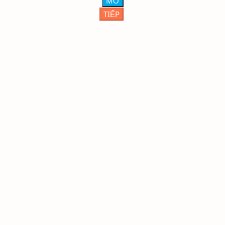
MỞ
TIẾP