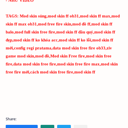
- NHƯ VIDEO
TAGS:
Mod skin súng,mod skin ff ob31,mod skin ff max,mod
skin ff max ob31,mod free fire skin,mod đồ ff,mod skin ff
balo,mod full skin free fire,mod skin ff đầu quỷ,mod skin ff
đẹp,mod skin ff ko khóa acc,mod skin ff ko lỗi,mod skin ff
mới,config regi pratama,data mod skin free fire ob33,ziv
game mod skin,mod đồ,Mod skin Free fire,mod skin free
fire,data mod skin free fire,mod skin free fire max,mod skin
free fire mới,cách mod skin free fire,mod skin ff