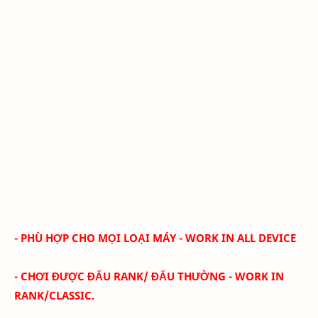
- PHÙ HỢP CHO MỌI LOẠI MÁY - WORK IN ALL DEVICE
- CHƠI ĐƯỢC ĐẤU RANK/ ĐẤU THƯỜNG - WORK IN
RANK/CLASSIC.