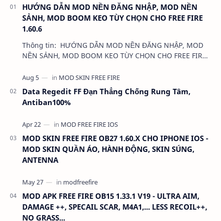
HƯỚNG DẪN MOD NỀN ĐĂNG NHẬP, MOD NỀN
SẢNH, MOD BOOM KEO TÙY CHỌN CHO FREE FIRE
1.60.6
Thông tin: HƯỚNG DẪN MOD NỀN ĐĂNG NHẬP, MOD
NỀN SẢNH, MOD BOOM KEO TÙY CHỌN CHO FREE FIRE
1.60.6 Dung lượng: …
Data Regedit FF Đạn Thẳng Chống Rung Tâm,
Antiban100%
MOD SKIN FREE FIRE OB27 1.60.X CHO IPHONE IOS -
MOD SKIN QUẦN ÁO, HÀNH ĐỘNG, SKIN SÚNG,
ANTENNA
MOD APK FREE FIRE OB15 1.33.1 V19 - ULTRA AIM,
DAMAGE ++, SPECAIL SCAR, M4A1,... LESS RECOIL++,
NO GRASS...