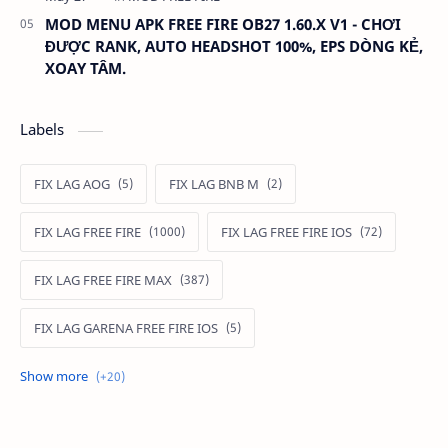
MOD MENU APK FREE FIRE OB27 1.60.X V1 - CHƠI
ĐƯỢC RANK, AUTO HEADSHOT 100%, EPS DÒNG KẺ,
XOAY TÂM.
Labels
FIX LAG AOG
FIX LAG BNB M
FIX LAG FREE FIRE
FIX LAG FREE FIRE IOS
FIX LAG FREE FIRE MAX
FIX LAG GARENA FREE FIRE IOS
FIX LAG LIÊN QUÂN MOBILE
Fixlagfreefire
FIXLAGLIENQUAN
HACK AOG