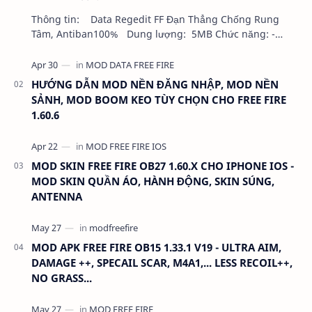
Thông tin: Data Regedit FF Đạn Thẳng Chống Rung
Tâm, Antiban100% Dung lượng: 5MB Chức năng: -
NHƯ VIDEO - KHÔNG BAND ID - KHÔNG GHIM…
HƯỚNG DẪN MOD NỀN ĐĂNG NHẬP, MOD NỀN
SẢNH, MOD BOOM KEO TÙY CHỌN CHO FREE FIRE
1.60.6
MOD SKIN FREE FIRE OB27 1.60.X CHO IPHONE IOS -
MOD SKIN QUẦN ÁO, HÀNH ĐỘNG, SKIN SÚNG,
ANTENNA
MOD APK FREE FIRE OB15 1.33.1 V19 - ULTRA AIM,
DAMAGE ++, SPECAIL SCAR, M4A1,... LESS RECOIL++,
NO GRASS...