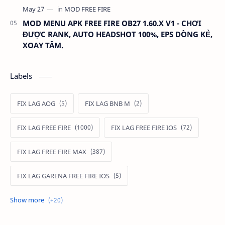
MOD MENU APK FREE FIRE OB27 1.60.X V1 - CHƠI
ĐƯỢC RANK, AUTO HEADSHOT 100%, EPS DÒNG KẺ,
XOAY TÂM.
Labels
FIX LAG AOG
FIX LAG BNB M
FIX LAG FREE FIRE
FIX LAG FREE FIRE IOS
FIX LAG FREE FIRE MAX
FIX LAG GARENA FREE FIRE IOS
FIX LAG LIÊN QUÂN MOBILE
Fixlagfreefire
FIXLAGLIENQUAN
HACK AOG