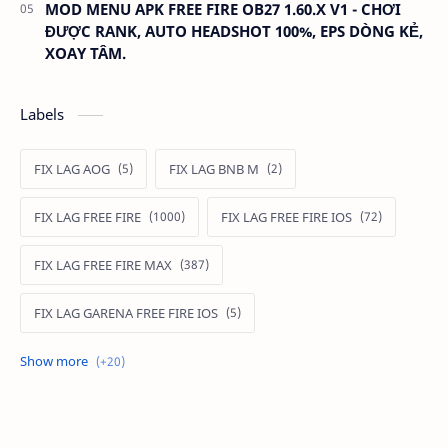
MOD MENU APK FREE FIRE OB27 1.60.X V1 - CHƠI
ĐƯỢC RANK, AUTO HEADSHOT 100%, EPS DÒNG KẺ,
XOAY TÂM.
Labels
FIX LAG AOG
FIX LAG BNB M
FIX LAG FREE FIRE
FIX LAG FREE FIRE IOS
FIX LAG FREE FIRE MAX
FIX LAG GARENA FREE FIRE IOS
FIX LAG LIÊN QUÂN MOBILE
Fixlagfreefire
FIXLAGLIENQUAN
HACK AOG