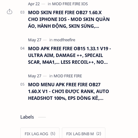
MOD SKIN FREE FIRE OB27 1.60.X
CHO IPHONE IOS - MOD SKIN QUẦN
ÁO, HÀNH ĐỘNG, SKIN SÚNG,
ANTENNA
MOD APK FREE FIRE OB15 1.33.1 V19 -
ULTRA AIM, DAMAGE ++, SPECAIL
SCAR, M4A1,... LESS RECOIL++, NO
GRASS...
MOD MENU APK FREE FIRE OB27
1.60.X V1 - CHƠI ĐƯỢC RANK, AUTO
HEADSHOT 100%, EPS DÒNG KẺ,
XOAY TÂM.
Labels
FIX LAG AOG
FIX LAG BNB M