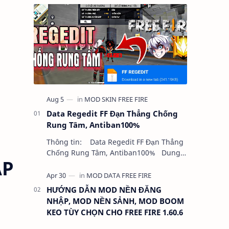
Data Regedit FF Đạn Thẳng Chống
Rung Tâm, Antiban100%
Thông tin: Data Regedit FF Đạn Thẳng
Chống Rung Tâm, Antiban100% Dung
AP
lượng: 5MB Chức năng: - NHƯ VIDEO -
KHÔNG BAND ID - KHÔNG GHIM…
HƯỚNG DẪN MOD NỀN ĐĂNG
NHẬP, MOD NỀN SẢNH, MOD BOOM
KEO TÙY CHỌN CHO FREE FIRE 1.60.6