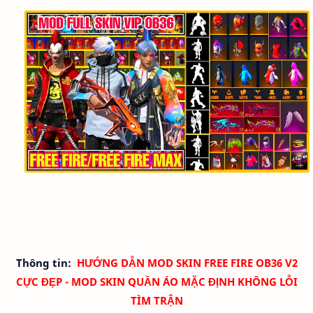
Thông tin:
HƯỚNG DẪN MOD SKIN FREE FIRE OB36 V2
CỰC ĐẸP - MOD SKIN QUẦN ÁO
MẶC ĐỊNH
KHÔNG LỖI
TÌM TRẬN