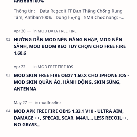
Antiban100%
Thông tin: Data Regedit FF Đạn Thẳng Chống Rung
Tâm, Antiban100% Dung lượng: 5MB Chức năng: -
NHƯ VIDEO - KHÔNG BAND ID - KHÔNG GHIM…
HƯỚNG DẪN MOD NỀN ĐĂNG NHẬP, MOD NỀN
SẢNH, MOD BOOM KEO TÙY CHỌN CHO FREE FIRE
1.60.6
MOD SKIN FREE FIRE OB27 1.60.X CHO IPHONE IOS -
MOD SKIN QUẦN ÁO, HÀNH ĐỘNG, SKIN SÚNG,
ANTENNA
MOD APK FREE FIRE OB15 1.33.1 V19 - ULTRA AIM,
DAMAGE ++, SPECAIL SCAR, M4A1,... LESS RECOIL++,
NO GRASS...