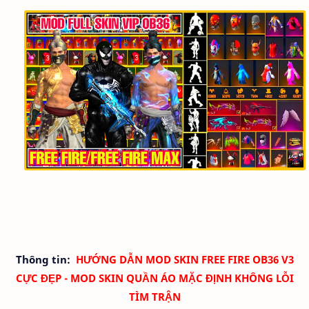
Thông tin:
HƯỚNG DẪN MOD SKIN FREE FIRE OB36 V3
CỰC ĐẸP - MOD SKIN QUẦN ÁO
MẶC ĐỊNH
KHÔNG LỖI
TÌM TRẬN