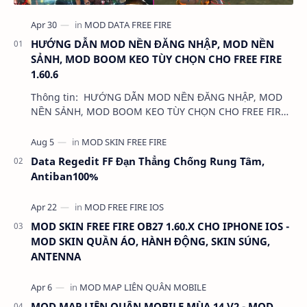
HƯỚNG DẪN MOD NỀN ĐĂNG NHẬP, MOD NỀN
SẢNH, MOD BOOM KEO TÙY CHỌN CHO FREE FIRE
1.60.6
Thông tin: HƯỚNG DẪN MOD NỀN ĐĂNG NHẬP, MOD
NỀN SẢNH, MOD BOOM KEO TÙY CHỌN CHO FREE FIRE
1.60.6 Dung lượng: …
Data Regedit FF Đạn Thẳng Chống Rung Tâm,
Antiban100%
MOD SKIN FREE FIRE OB27 1.60.X CHO IPHONE IOS -
MOD SKIN QUẦN ÁO, HÀNH ĐỘNG, SKIN SÚNG,
ANTENNA
MOD MAP LIÊN QUÂN MOBILE MÙA 14 V2 - MOD