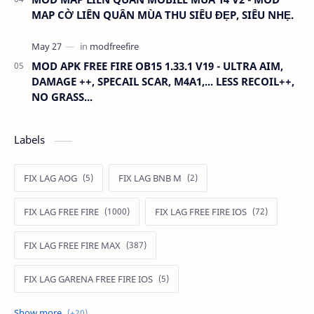
MAP CỜ LIÊN QUÂN MÙA THU SIÊU ĐẸP, SIÊU NHẸ.
MOD APK FREE FIRE OB15 1.33.1 V19 - ULTRA AIM,
DAMAGE ++, SPECAIL SCAR, M4A1,... LESS RECOIL++,
NO GRASS...
Labels
FIX LAG AOG
FIX LAG BNB M
FIX LAG FREE FIRE
FIX LAG FREE FIRE IOS
FIX LAG FREE FIRE MAX
FIX LAG GARENA FREE FIRE IOS
FIX LAG LIÊN QUÂN MOBILE
Fixlagfreefire