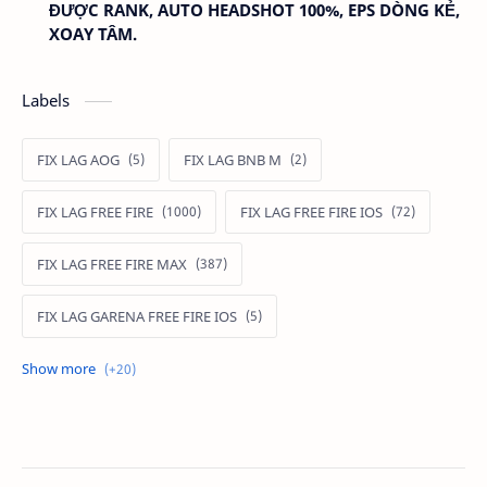
ĐƯỢC RANK, AUTO HEADSHOT 100%, EPS DÒNG KẺ,
XOAY TÂM.
Labels
FIX LAG AOG
FIX LAG BNB M
FIX LAG FREE FIRE
FIX LAG FREE FIRE IOS
FIX LAG FREE FIRE MAX
FIX LAG GARENA FREE FIRE IOS
FIX LAG LIÊN QUÂN MOBILE
Fixlagfreefire
FIXLAGLIENQUAN
HACK AOG
MOD APK FREE FIRE
MOD DATA FREE FIRE