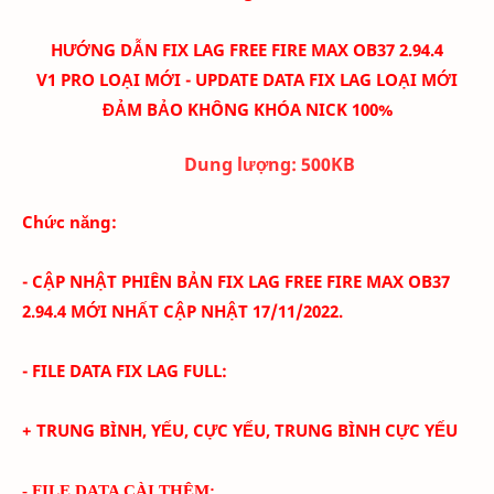
HƯỚNG DẪN FIX LAG FREE FIRE MAX
OB37 2.94.4
V1
PRO LOẠI MỚI - UPDATE DATA FIX LAG LOẠI MỚI
ĐẢM BẢO KHÔNG KHÓA NICK 100%
Dung lượng:
500K
B
Chức năng:
- CẬP NHẬT PHIÊN BẢN FIX LAG FREE FIRE MAX
OB37
2.94.4
MỚI NHẤT CẬP NHẬT 17/11
/2022.
- FILE DATA FIX LAG FULL:
+ TRUNG BÌNH, YẾU, CỰC YẾU, TRUNG BÌNH CỰC YẾU
- FILE DATA CÀI THÊM: