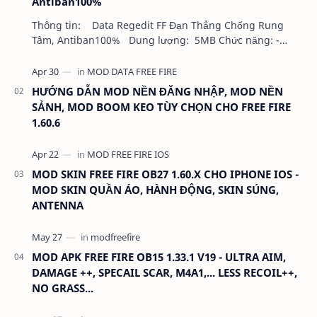
Antiban100%
Thông tin: Data Regedit FF Đạn Thẳng Chống Rung
Tâm, Antiban100% Dung lượng: 5MB Chức năng: -
NHƯ VIDEO - KHÔNG BAND ID - KHÔNG GHIM…
HƯỚNG DẪN MOD NỀN ĐĂNG NHẬP, MOD NỀN
SẢNH, MOD BOOM KEO TÙY CHỌN CHO FREE FIRE
1.60.6
MOD SKIN FREE FIRE OB27 1.60.X CHO IPHONE IOS -
MOD SKIN QUẦN ÁO, HÀNH ĐỘNG, SKIN SÚNG,
ANTENNA
MOD APK FREE FIRE OB15 1.33.1 V19 - ULTRA AIM,
DAMAGE ++, SPECAIL SCAR, M4A1,... LESS RECOIL++,
NO GRASS...