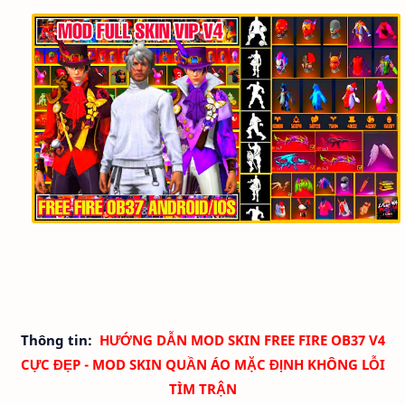
Thông tin:
HƯỚNG DẪN MOD SKIN FREE FIRE OB37 V4
CỰC ĐẸP - MOD SKIN QUẦN ÁO
MẶC ĐỊNH
KHÔNG LỖI
TÌM TRẬN