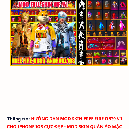
Thông tin:
HƯỚNG DẪN MOD SKIN
FREE FIRE OB39 V1
CHO IPHONE IOS CỰC ĐẸP - MOD SKIN QUẦN ÁO
MẶC