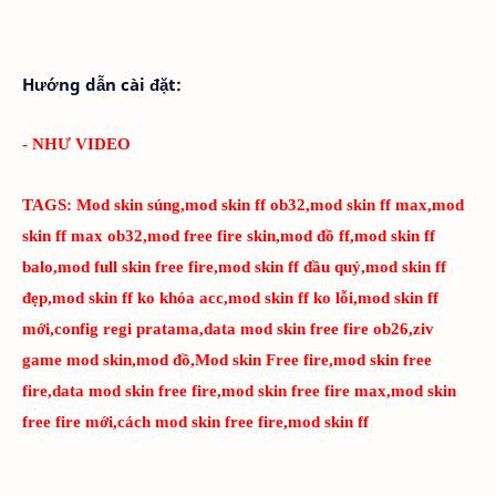
Hướng dẫn cài đặt:
- NHƯ VIDEO
TAGS:
Mod skin súng,mod skin ff ob32,mod skin ff max,mod
skin ff max ob32,mod free fire skin,mod đồ ff,mod skin ff
balo,mod full skin free fire,mod skin ff đầu quỷ,mod skin ff
đẹp,mod skin ff ko khóa acc,mod skin ff ko lỗi,mod skin ff
mới,config regi pratama,data mod skin free fire ob26,ziv
game mod skin,mod đồ,Mod skin Free fire,mod skin free
fire,data mod skin free fire,mod skin free fire max,mod skin
free fire mới,cách mod skin free fire,mod skin ff