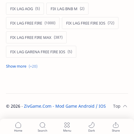
FIX LAG AOG
FIX LAG BNB M
FIX LAG FREE FIRE
FIX LAG FREE FIRE IOS
FIX LAG FREE FIRE MAX
FIX LAG GARENA FREE FIRE IOS
FIX LAG LIÊN QUÂN MOBILE
Fixlagfreefire
FIXLAGLIENQUAN
HACK AOG
MOD APK FREE FIRE
MOD DATA FREE FIRE
©
2026
‧
ZivGame.Com - Mod Game Android / IOS
. All rights re
MOD DATA PUBG
MOD FREE FIRE
MOD FREE FIRE IOS
MOD GAME MOBILE