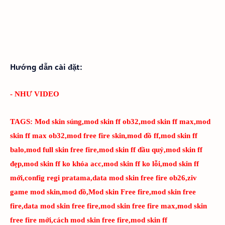
Hướng dẫn cài đặt:
- NHƯ VIDEO
TAGS:
Mod skin súng,mod skin ff ob32,mod skin ff max,mod
skin ff max ob32,mod free fire skin,mod đồ ff,mod skin ff
balo,mod full skin free fire,mod skin ff đầu quỷ,mod skin ff
đẹp,mod skin ff ko khóa acc,mod skin ff ko lỗi,mod skin ff
mới,config regi pratama,data mod skin free fire ob26,ziv
game mod skin,mod đồ,Mod skin Free fire,mod skin free
fire,data mod skin free fire,mod skin free fire max,mod skin
free fire mới,cách mod skin free fire,mod skin ff