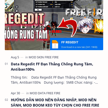
Data Regedit FF Đạn Thẳng Chống Rung Tâm,
Antiban100%
Thông tin: Data Regedit FF Đạn Thẳng Chống Rung
Tâm, Antiban100% Dung lượng: 5MB Chức năng: -
NHƯ VIDEO - KHÔNG BAND ID - KHÔNG GHIM…
HƯỚNG DẪN MOD NỀN ĐĂNG NHẬP, MOD NỀN
SẢNH, MOD BOOM KEO TÙY CHỌN CHO FREE FIRE