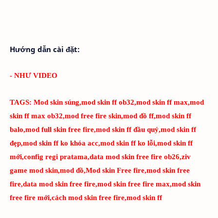
Hướng dẫn cài đặt:
- NHƯ VIDEO
TAGS:
Mod skin súng,mod skin ff ob32,mod skin ff max,mod
skin ff max ob32,mod free fire skin,mod đồ ff,mod skin ff
balo,mod full skin free fire,mod skin ff đầu quỷ,mod skin ff
đẹp,mod skin ff ko khóa acc,mod skin ff ko lỗi,mod skin ff
mới,config regi pratama,data mod skin free fire ob26,ziv
game mod skin,mod đồ,Mod skin Free fire,mod skin free
fire,data mod skin free fire,mod skin free fire max,mod skin
free fire mới,cách mod skin free fire,mod skin ff