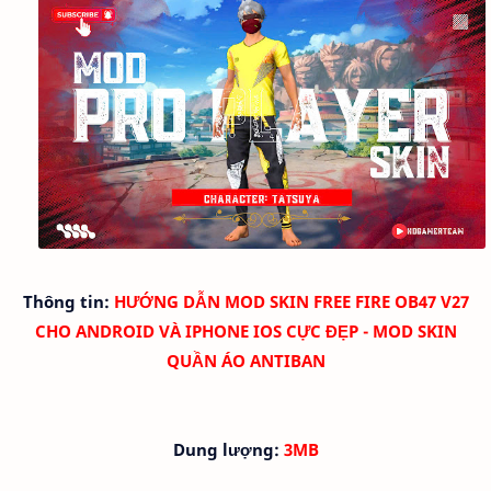
Thông tin:
HƯỚNG DẪN MOD SKIN FREE FIRE OB47 V27
CHO ANDROID VÀ IPHONE IOS CỰC ĐẸP - MOD SKIN
QUẦN ÁO ANTIBAN
Dung lượng:
3MB