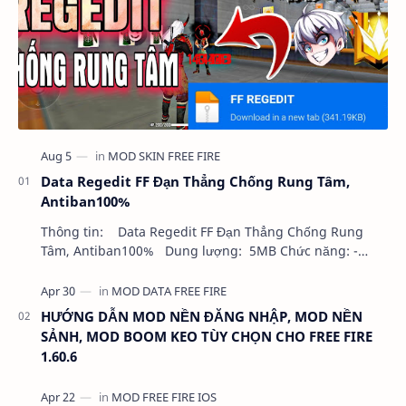
Data Regedit FF Đạn Thẳng Chống Rung Tâm,
Antiban100%
Thông tin: Data Regedit FF Đạn Thẳng Chống Rung
Tâm, Antiban100% Dung lượng: 5MB Chức năng: -
NHƯ VIDEO - KHÔNG BAND ID - KHÔNG GHIM…
HƯỚNG DẪN MOD NỀN ĐĂNG NHẬP, MOD NỀN
SẢNH, MOD BOOM KEO TÙY CHỌN CHO FREE FIRE
1.60.6