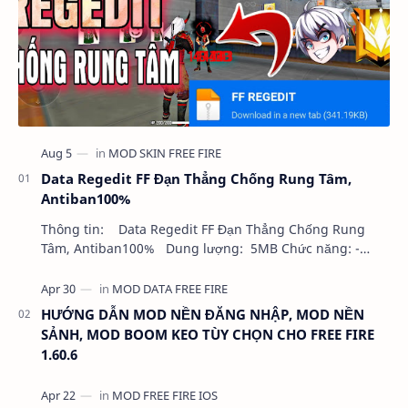
Data Regedit FF Đạn Thẳng Chống Rung Tâm,
Antiban100%
Thông tin: Data Regedit FF Đạn Thẳng Chống Rung
Tâm, Antiban100% Dung lượng: 5MB Chức năng: -
NHƯ VIDEO - KHÔNG BAND ID - KHÔNG GHIM…
HƯỚNG DẪN MOD NỀN ĐĂNG NHẬP, MOD NỀN
SẢNH, MOD BOOM KEO TÙY CHỌN CHO FREE FIRE
1.60.6