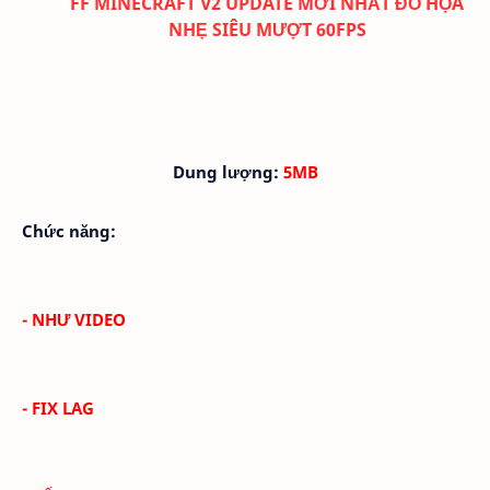
FF MINECRAFT V2 UPDATE MỚI NHẤT ĐỒ HỌA
NHẸ SIÊU MƯỢT 60FPS
Dung lượng:
5MB
Chức năng:
- NHƯ VIDEO
- FIX LAG